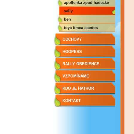
egoist
apollenka zpod hádecké
planinky
sally
ben
toya timea stanios
ODCHOVY
HOOPERS
RALLY OBEDIENCE
VZPOMÍNÁME
KDO JE HATHOR
KONTAKT