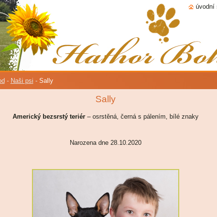
úvodní 
od
-
Naši psi
-
Sally
Sally
Americký bezsrstý teriér
– osrstěná, černá s pálením, bílé znaky
Narozena dne 28.10.2020