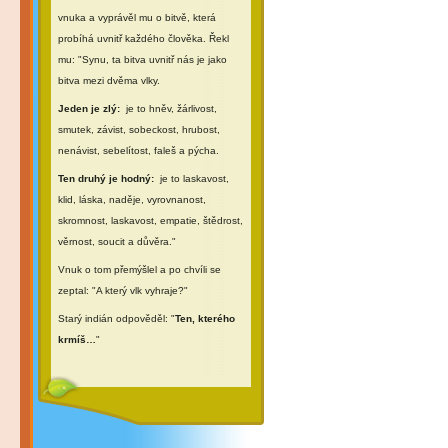
vnuka a vyprávěl mu o bitvě, která
probíhá uvnitř každého člověka. Řekl
mu: "Synu, ta bitva uvnitř nás je jako
bitva mezi dvěma vlky.
Jeden je zlý:
je to hněv, žárlivost,
smutek, závist, sobeckost, hrubost,
nenávist, sebelítost, faleš a pýcha.
Ten druhý je hodný:
je to laskavost,
klid, láska, naděje, vyrovnanost,
skromnost, laskavost, empatie, štědrost,
věrnost, soucit a důvěra."
Vnuk o tom přemýšlel a po chvíli se
zeptal: "A který vlk vyhraje?"
Starý indián odpověděl: "
Ten, kterého
krmíš…
"