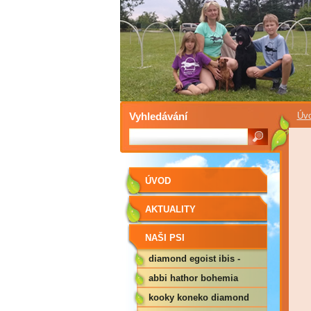
Vyhledávání
Úv
ÚVOD
AKTUALITY
NAŠI PSI
diamond egoist ibis -
idiliya
abbi hathor bohemia
kooky koneko diamond