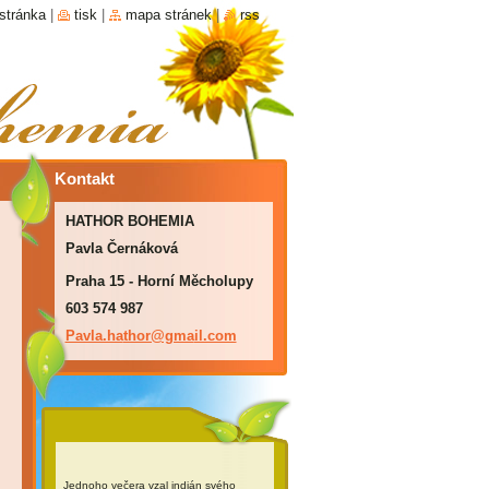
stránka
|
tisk
|
mapa stránek
|
rss
Kontakt
HATHOR BOHEMIA
Pavla Černáková
Praha 15 - Horní Měcholupy
603 574 987
Pavla.ha
thor@gma
il.com
Jednoho večera vzal indián svého