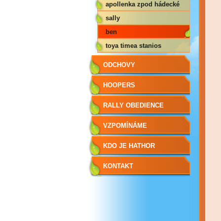
egoist
apollenka zpod hádecké
planinky
sally
ben
toya timea stanios
ODCHOVY
HOOPERS
RALLY OBEDIENCE
VZPOMÍNÁME
KDO JE HATHOR
KONTAKT