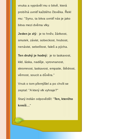
vnuka a vyprávěl mu o bitvě, která
probíhá uvnitř každého člověka. Řekl
mu: "Synu, ta bitva uvnitř nás je jako
bitva mezi dvěma vlky.
Jeden je zlý:
je to hněv, žárlivost,
smutek, závist, sobeckost, hrubost,
nenávist, sebelítost, faleš a pýcha.
Ten druhý je hodný:
je to laskavost,
klid, láska, naděje, vyrovnanost,
skromnost, laskavost, empatie, štědrost,
věrnost, soucit a důvěra."
Vnuk o tom přemýšlel a po chvíli se
zeptal: "A který vlk vyhraje?"
Starý indián odpověděl: "
Ten, kterého
krmíš…
"