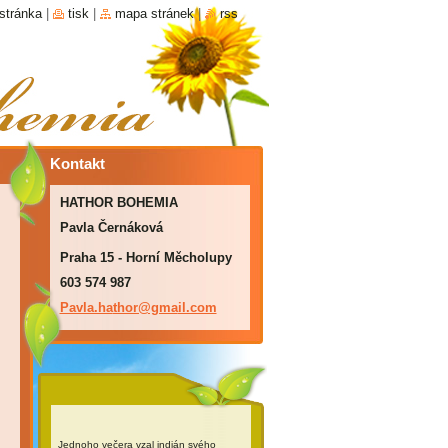
stránka
|
tisk
|
mapa stránek
|
rss
Kontakt
HATHOR BOHEMIA
Pavla Černáková
Praha 15 - Horní Měcholupy
603 574 987
Pavla.ha
thor@gma
il.com
Jednoho večera vzal indián svého