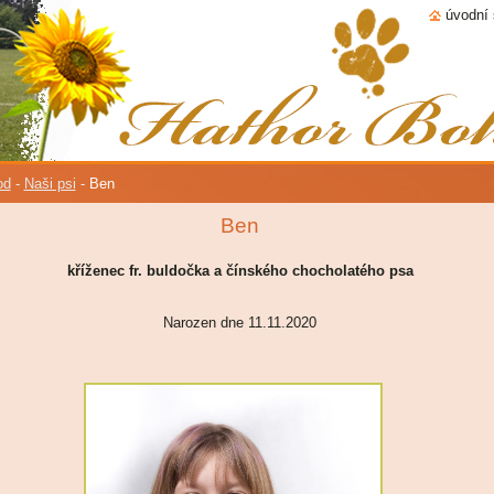
úvodní 
od
-
Naši psi
-
Ben
Ben
kříženec fr. buldočka a čínského chocholatého psa
Narozen dne 11.11.2020