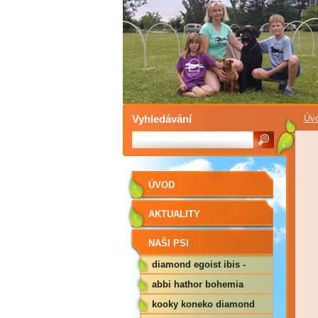
Vyhledávání
Úv
ÚVOD
AKTUALITY
NAŠI PSI
diamond egoist ibis -
idiliya
abbi hathor bohemia
kooky koneko diamond