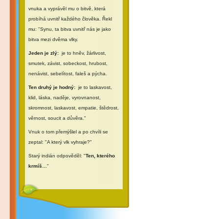
vnuka a vyprávěl mu o bitvě, která
probíhá uvnitř každého člověka. Řekl
mu: "Synu, ta bitva uvnitř nás je jako
bitva mezi dvěma vlky.
Jeden je zlý:
je to hněv, žárlivost,
smutek, závist, sobeckost, hrubost,
nenávist, sebelítost, faleš a pýcha.
Ten druhý je hodný:
je to laskavost,
klid, láska, naděje, vyrovnanost,
skromnost, laskavost, empatie, štědrost,
věrnost, soucit a důvěra."
Vnuk o tom přemýšlel a po chvíli se
zeptal: "A který vlk vyhraje?"
Starý indián odpověděl: "
Ten, kterého
krmíš…
"