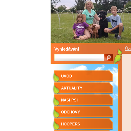
Vyhledávání
Úv
ÚVOD
AKTUALITY
NAŠI PSI
ODCHOVY
HOOPERS