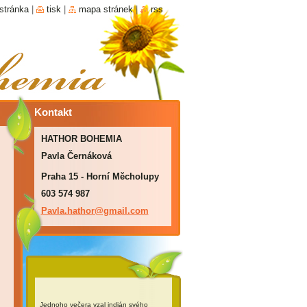
stránka
|
tisk
|
mapa stránek
|
rss
Kontakt
HATHOR BOHEMIA
Pavla Černáková
Praha 15 - Horní Měcholupy
603 574 987
Pavla.ha
thor@gma
il.com
Jednoho večera vzal indián svého