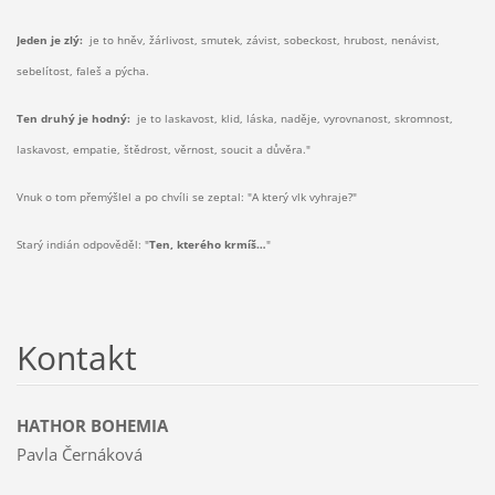
Jeden je zlý:
je to hněv, žárlivost, smutek, závist, sobeckost, hrubost, nenávist,
sebelítost, faleš a pýcha.
Ten druhý je hodný:
je to laskavost, klid, láska, naděje, vyrovnanost, skromnost,
laskavost, empatie, štědrost, věrnost, soucit a důvěra."
Vnuk o tom přemýšlel a po chvíli se zeptal: "A který vlk vyhraje?"
Starý indián odpověděl: "
Ten, kterého krmíš…
"
Kontakt
HATHOR BOHEMIA
Pavla Černáková