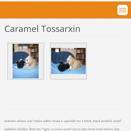
Caramel Tossarxin
Jednoho večera vzal indián svého vnuka a vyprávěl mu o bitvě, která probíhá uvnitř
každého člověka. Řekl mu: "Synu, ta bitva uvnitř nás je jako bitva mezi dvěma vlky.