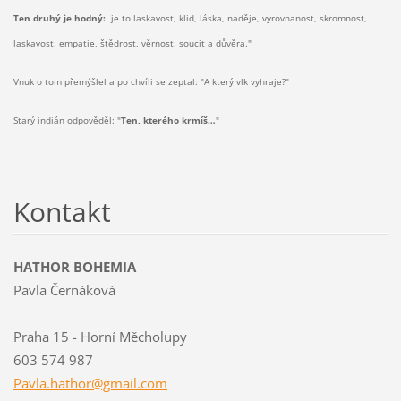
Ten druhý je hodný:
je to laskavost, klid, láska, naděje, vyrovnanost, skromnost,
laskavost, empatie, štědrost, věrnost, soucit a důvěra."
Vnuk o tom přemýšlel a po chvíli se zeptal: "A který vlk vyhraje?"
Starý indián odpověděl: "
Ten, kterého krmíš…
"
Kontakt
HATHOR BOHEMIA
Pavla Černáková
Praha 15 - Horní Měcholupy
603 574 987
Pavla.ha
thor@gma
il.com