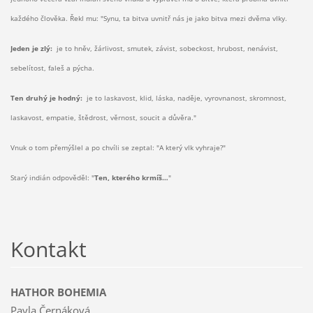
každého člověka. Řekl mu: "Synu, ta bitva uvnitř nás je jako bitva mezi dvěma vlky.
Jeden je zlý:
je to hněv, žárlivost, smutek, závist, sobeckost, hrubost, nenávist,
sebelítost, faleš a pýcha.
Ten druhý je hodný:
je to laskavost, klid, láska, naděje, vyrovnanost, skromnost,
laskavost, empatie, štědrost, věrnost, soucit a důvěra."
Vnuk o tom přemýšlel a po chvíli se zeptal: "A který vlk vyhraje?"
Starý indián odpověděl: "
Ten, kterého krmíš…
"
Kontakt
HATHOR BOHEMIA
Pavla Černáková