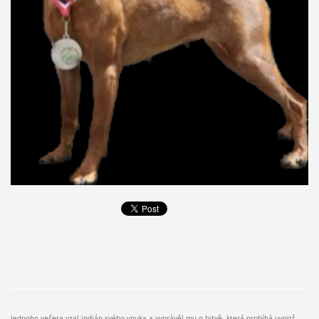
Jednoho večera vzal indián svého vnuka a vyprávěl mu o bitvě, která probíhá uvnitř