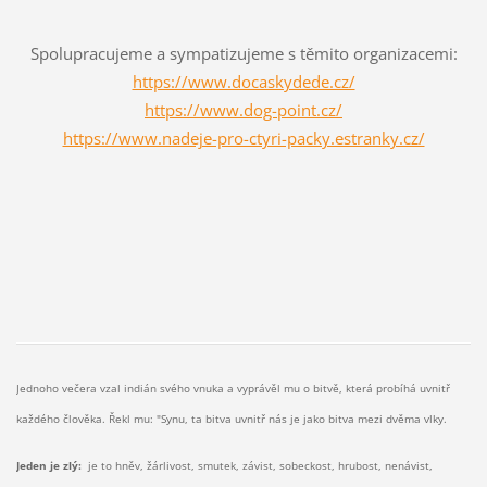
Spolupracujeme a sympatizujeme s těmito organizacemi:
https://www.docaskydede.cz/
https://www.dog-point.cz/
https://www.nadeje-pro-ctyri-packy.estranky.cz/
Jednoho večera vzal indián svého vnuka a vyprávěl mu o bitvě, která probíhá uvnitř
každého člověka. Řekl mu: "Synu, ta bitva uvnitř nás je jako bitva mezi dvěma vlky.
Jeden je zlý:
je to hněv, žárlivost, smutek, závist, sobeckost, hrubost, nenávist,