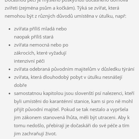
zvířeti (zejména psům a kočkám). Týká se zvířat, která
nemohou být z různých důvodů umístěna v útulku, např:
zvířata příliš mladá nebo
naopak příliš stará
zvířata nemocná nebo po
zákrocích, které vyžadují
intenzivní péči
zvířata odebraná původním majitelům v důsledku týrání
zvířata, která dlouhodobý pobyt v útulku nesnášejí
dobře
samostatnou kapitolou jsou slovenští psí nalezenci, kteří
byli umístěni do karanténní stanice, kam si pro ně mohl
přijít původní majitel. Pokud se tak nestalo a vypršela
jim zákonem stanovená lhůta, měli být utraceni. Aby k
tomu nedošlo, přebírají je dočaskáři do své péče a tím
jim zachraňují život.