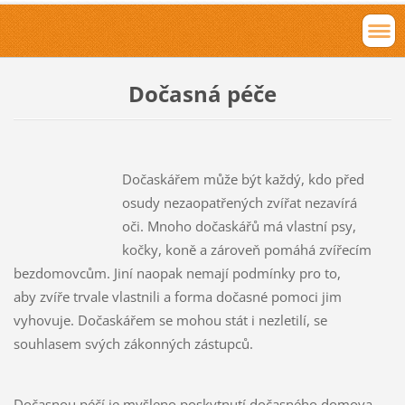
Dočasná péče
Dočaskářem může být každý, kdo před
osudy nezaopatřených zvířat nezavírá
oči. Mnoho dočaskářů má vlastní psy,
kočky, koně a zároveň pomáhá zvířecím
bezdomovcům. Jiní naopak nemají podmínky pro to,
aby zvíře trvale vlastnili a forma dočasné pomoci jim
vyhovuje. Dočaskářem se mohou stát i nezletilí, se
souhlasem svých zákonných zástupců.
Dočasnou péčí je myšleno poskytnutí dočasného domova