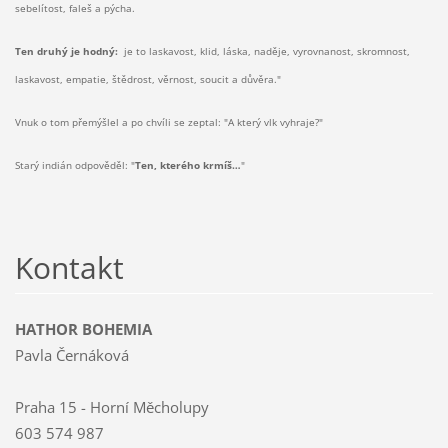
sebelítost, faleš a pýcha.
Ten druhý je hodný:
je to laskavost, klid, láska, naděje, vyrovnanost, skromnost,
laskavost, empatie, štědrost, věrnost, soucit a důvěra."
Vnuk o tom přemýšlel a po chvíli se zeptal: "A který vlk vyhraje?"
Starý indián odpověděl: "
Ten, kterého krmíš…
"
Kontakt
HATHOR BOHEMIA
Pavla Černáková
Praha 15 - Horní Měcholupy
603 574 987