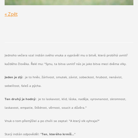
« Zpět
Jednoho večera vzal indián svého vnuka a vyprávěl mu o bitvě, která probíhá uvnitř
každého člověka. Řekl mu: "Synu, ta bitva uvnitř nás je jako bitva mezi dvěma vlky.
Jeden je zlý:
je to hněv, žárlivost, smutek, závist, sobeckost, hrubost, nenávist,
sebelítost, faleš a pýcha.
Ten druhý je hodný:
je to laskavost, klid, láska, naděje, vyrovnanost, skromnost,
laskavost, empatie, štědrost, věrnost, soucit a důvěra."
Vnuk o tom přemýšlel a po chvíli se zeptal: "A který vlk vyhraje?"
Starý indián odpověděl: "
Ten, kterého krmíš…
"