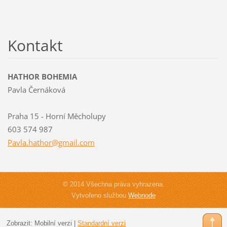
Kontakt
HATHOR BOHEMIA
Pavla Černáková
Praha 15 - Horní Měcholupy
603 574 987
Pavla.ha
thor@gma
il.com
© 2014 Všechna práva vyhrazena.
Vytvořeno službou
Webnode
Zobrazit:
Mobilní verzi
|
Standardní verzi